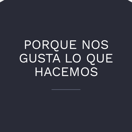
Política de privacidad
Protección de Datos
Aviso Legal
PORQUE NOS
GUSTA LO QUE
PLEXCAR
HACEMOS